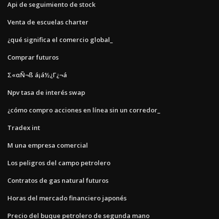
Api de seguimiento de stock
Venta de escuelas charter
¿qué significa el comercio global_
Comprar futuros
Σ«αÑ¬ß á¡á½¿Γ¿¬á
Npv tasa de interés swap
¿cómo compro acciones en línea sin un corredor_
Tradex int
M una empresa comercial
Los peligros del campo petrolero
Contratos de gas natural futuros
Horas del mercado financiero japonés
Precio del buque petrolero de segunda mano