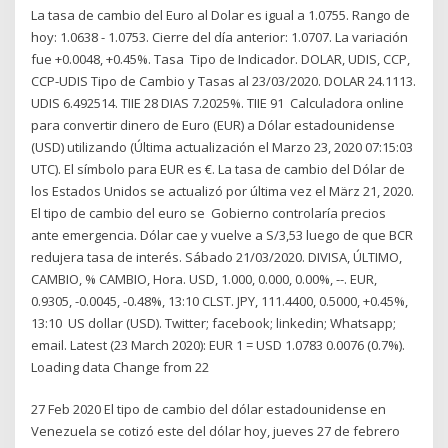
La tasa de cambio del Euro al Dolar es igual a 1.0755. Rango de
hoy: 1.0638 - 1.0753. Cierre del día anterior: 1.0707. La variación
fue +0.0048, +0.45%. Tasa Tipo de Indicador. DOLAR, UDIS, CCP,
CCP-UDIS Tipo de Cambio y Tasas al 23/03/2020. DOLAR 24.1113.
UDIS 6.492514. TIIE 28 DIAS 7.2025%. TIIE 91 Calculadora online
para convertir dinero de Euro (EUR) a Dólar estadounidense
(USD) utilizando (Última actualización el Marzo 23, 2020 07:15:03
UTC). El símbolo para EUR es €. La tasa de cambio del Dólar de
los Estados Unidos se actualizó por última vez el März 21, 2020.
El tipo de cambio del euro se Gobierno controlaría precios
ante emergencia. Dólar cae y vuelve a S/3,53 luego de que BCR
redujera tasa de interés. Sábado 21/03/2020. DIVISA, ÚLTIMO,
CAMBIO, % CAMBIO, Hora. USD, 1.000, 0.000, 0.00%, --. EUR,
0.9305, -0.0045, -0.48%, 13:10 CLST. JPY, 111.4400, 0.5000, +0.45%,
13:10 US dollar (USD). Twitter; facebook; linkedin; Whatsapp;
email. Latest (23 March 2020): EUR 1 = USD 1.0783 0.0076 (0.7%).
Loading data Change from 22
27 Feb 2020 El tipo de cambio del dólar estadounidense en
Venezuela se cotizó este del dólar hoy, jueves 27 de febrero