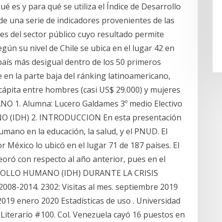
Qué es y para qué se utiliza el Índice de Desarrollo
r de una serie de indicadores provenientes de las
nes del sector público cuyo resultado permite
según su nivel de Chile se ubica en el lugar 42 en
país más desigual dentro de los 50 primeros
 en la parte baja del ránking latinoamericano,
r cápita entre hombres (casi US$ 29.000) y mujeres
 1. Alumna: Lucero Galdames 3º medio Electivo
 (IDH) 2. INTRODUCCION En esta presentación
umano en la educación, la salud, y el PNUD. El
México lo ubicó en el lugar 71 de 187 países. El
ró con respecto al año anterior, pues en el
RROLLO HUMANO (IDH) DURANTE LA CRISIS
-2014. 2302: Visitas al mes. septiembre 2019
19 enero 2020 Estadísticas de uso . Universidad
Literario #100. Col. Venezuela cayó 16 puestos en